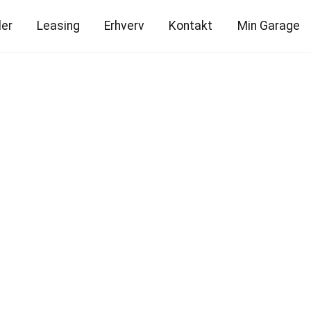
ler
Leasing
Erhverv
Kontakt
Min Garage
e 54 GS Line