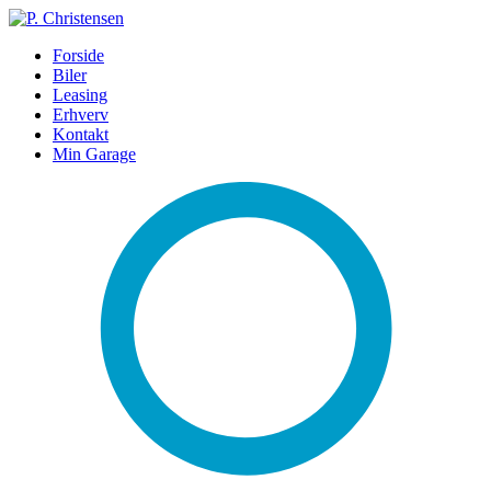
Forside
Biler
Leasing
Erhverv
Kontakt
Min Garage