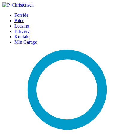
Forside
Biler
Leasing
Erhverv
Kontakt
Min Garage