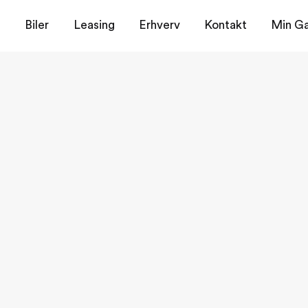
Biler
Leasing
Erhverv
Kontakt
Min G
Dine oplysninger
5.
Betaling
ælge ekstraudstyr?