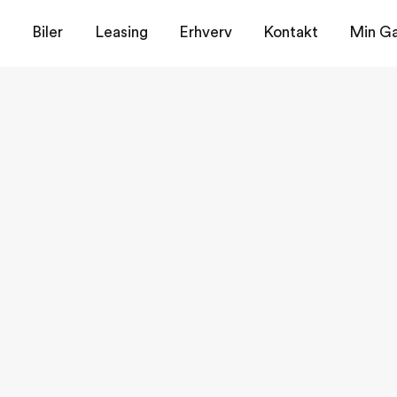
Biler
Leasing
Erhverv
Kontakt
Min G
Dine oplysninger
5.
Betaling
ælge ekstraudstyr?