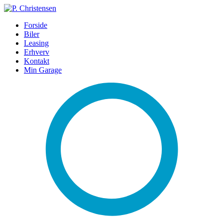
Forside
Biler
Leasing
Erhverv
Kontakt
Min Garage