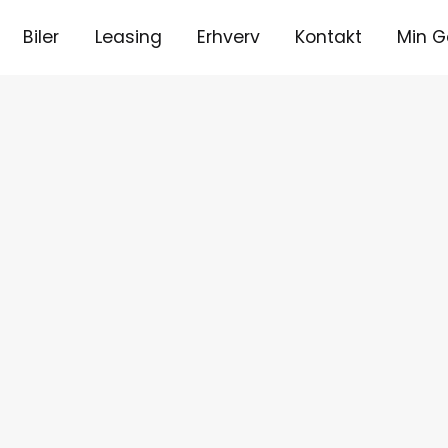
Biler
Leasing
Erhverv
Kontakt
Min 
Køb bil online