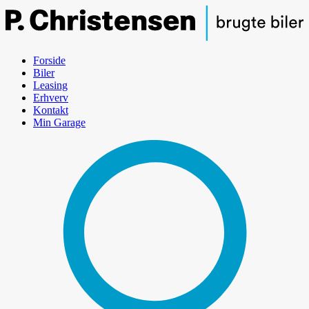
Forside
Biler
Leasing
Erhverv
Kontakt
Min Garage