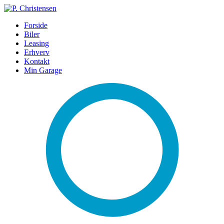
Forside
Biler
Leasing
Erhverv
Kontakt
Min Garage