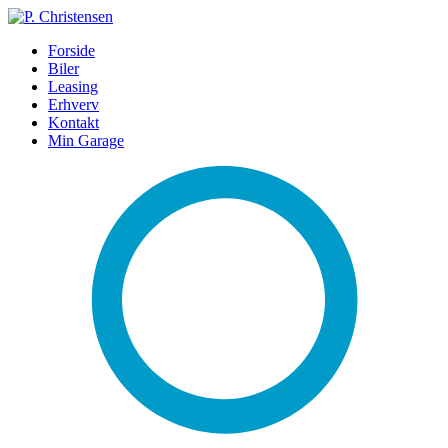
Forside
Biler
Leasing
Erhverv
Kontakt
Min Garage