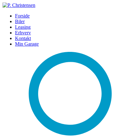
Forside
Biler
Leasing
Erhverv
Kontakt
Min Garage