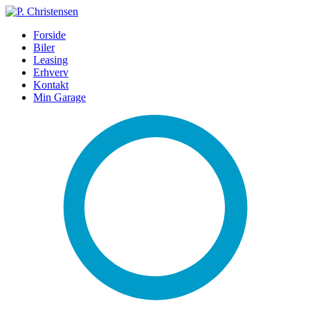
Forside
Biler
Leasing
Erhverv
Kontakt
Min Garage