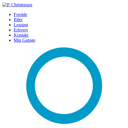
Forside
Biler
Leasing
Erhverv
Kontakt
Min Garage