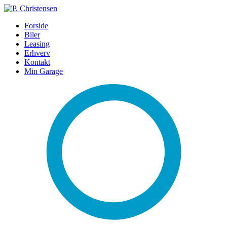
Forside
Biler
Leasing
Erhverv
Kontakt
Min Garage