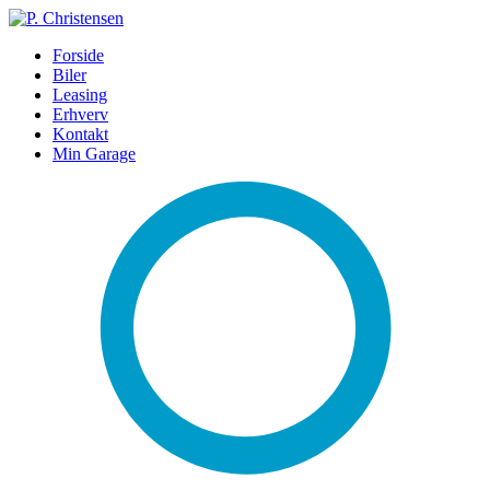
Forside
Biler
Leasing
Erhverv
Kontakt
Min Garage