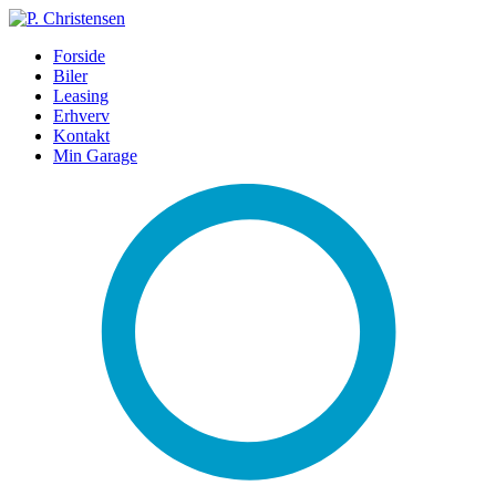
Forside
Biler
Leasing
Erhverv
Kontakt
Min Garage