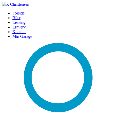
Forside
Biler
Leasing
Erhverv
Kontakt
Min Garage