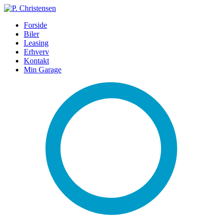
Forside
Biler
Leasing
Erhverv
Kontakt
Min Garage