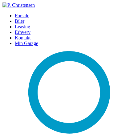
Forside
Biler
Leasing
Erhverv
Kontakt
Min Garage