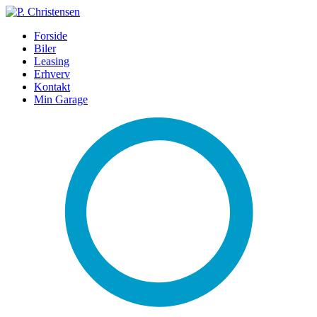
Forside
Biler
Leasing
Erhverv
Kontakt
Min Garage