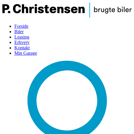
Forside
Biler
Leasing
Erhverv
Kontakt
Min Garage