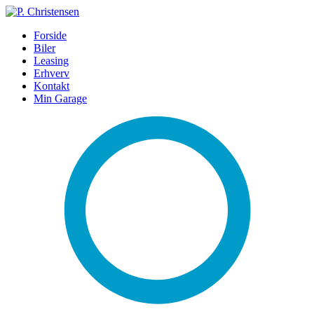
Forside
Biler
Leasing
Erhverv
Kontakt
Min Garage