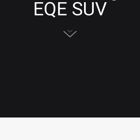
EQE SUV