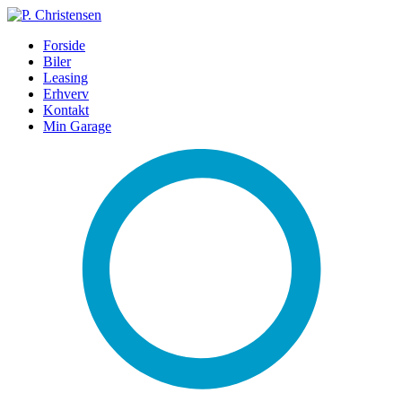
Forside
Biler
Leasing
Erhverv
Kontakt
Min Garage