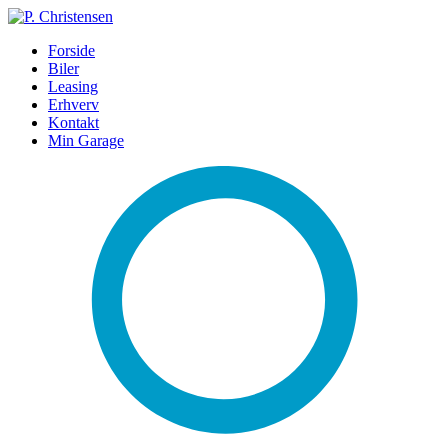
Forside
Biler
Leasing
Erhverv
Kontakt
Min Garage