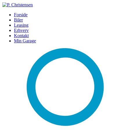
Forside
Biler
Leasing
Erhverv
Kontakt
Min Garage